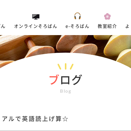
ばん
オンラインそろばん
e-そろばん
教室紹介
よ
ブ
ログ
Blog
リアルで英語読上げ算☆