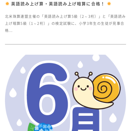
英語読み上げ算・英語読み上げ暗算に合格！
北米珠算連盟主催の「英語読み上げ算5級（2～3桁）」と「英語読み
上げ暗算5級（1～2桁）」の検定試験に、小学3年生の生徒が見事合
格...