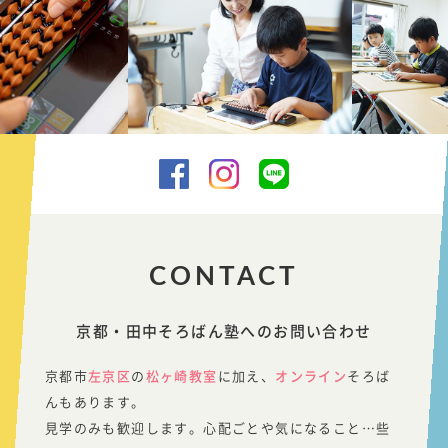
CONTACT
京都・田中そろばん塾へのお問い合わせ
京都市
左京区
の
松ヶ崎教室
に加え、
オンライン
そろば
んもあります。
見学のみも歓迎します。心配ごとや気になること…些