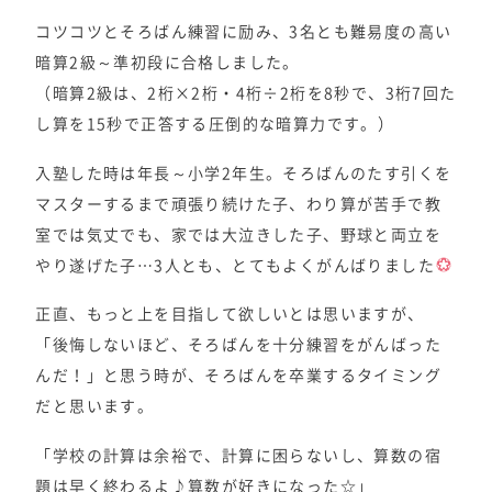
コツコツとそろばん練習に励み、3名とも難易度の高い
暗算2級～準初段に合格しました。
（暗算2級は、2桁×2桁・4桁÷2桁を8秒で、3桁7回た
し算を15秒で正答する圧倒的な暗算力です。）
入塾した時は年長～小学2年生。そろばんのたす引くを
マスターするまで頑張り続けた子、わり算が苦手で教
室では気丈でも、家では大泣きした子、野球と両立を
やり遂げた子…3人とも、とてもよくがんばりました
正直、もっと上を目指して欲しいとは思いますが、
「後悔しないほど、そろばんを十分練習をがんばった
んだ！」と思う時が、そろばんを卒業するタイミング
だと思います。
「学校の計算は余裕で、計算に困らないし、算数の宿
題は早く終わるよ♪算数が好きになった☆」