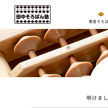
教室そろ
明けま