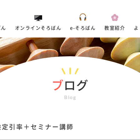
ばん
オンラインそろばん
e-そろばん
教室紹介
よ
ブ
ログ
Blog
検定引率＋セミナー講師