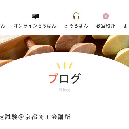
ばん
オンラインそろばん
e-そろばん
教室紹介
よ
ブ
ログ
Blog
定試験＠京都商工会議所