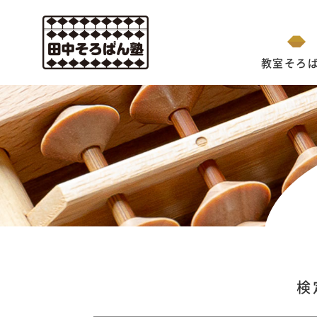
教室そろ
検